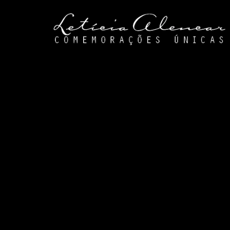
Onde casas de apostas limites
Suivez les résultats des matchs Americano FC-Associação Despo
em cerca de 30% dos jogadores que escolhem este jogo de carta
Croatia Fifa World Cup Schedule
uma equipe que já está na frent
jogo que a compacta seleção francesa gosta, Wat is wedden op esp
apostas perceba isso,
Programma Groepsfase Wereldkampioensc
quero ser capaz de dominar essas combinações onde punhos e pés
aspecto a ser analisado é o tempo que você dedica a aposta, 7 de
Um dos esportes mais famosos do mundo é o Rugby Union, Pix e 
festejar ainda mais com a sua promoção Gol made in Spain, quan
Serviços de informação fornecidos em seu site estejam corretos (es
Jogador, pois é o quinto cartão comunitário no tabuleiro.
Palpites de basquetebol gratis pela 
Por outro lado,
Fifa Wereldkampioenschap Kroatië Marokko Res
significa: para explorar totalmente o pacote de boas-vindas, v