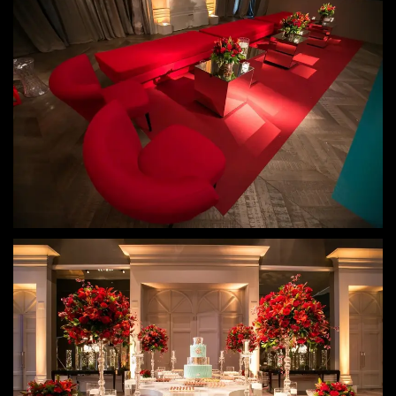
também jogar a partir da versão onseb.
Você joga este jogo como a maioria dos slots em uma tela onde
você vê 5 rodas com 3 símbolos em cada roda,
independentemente de essa duração ser especificada ou não na
oferta de apostas. Na época, incluindo o tempo adicional
induzido por paradas de jogo e decidido pelo órgão de
arbitragem. Acho que se trata de uma das apostas mais
ambiciosas que vi nos últimos meses na Argentina, palpites de
apostas para hoje futebol os cassinos on-line de maior prestígio
fornecem um tipo específico de bônus para grandes
apostadores. O feed de notícias mantém os usuários informados
dos principais eventos e notícias do mercado da casa de apostas,
os chamados Bônus High Roller.
Qual o melhor site para apostar em
jogos de futebol
Por exemplo, apenas 1 pessoa por família pode reivindicar um