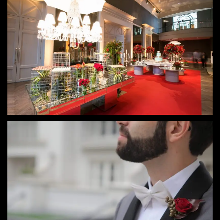
Gyon ocorre no âmbito do campeonato húngaro, poderá sentir
falta da transmissão ao vivo do jogo. A parceira do Atlético de
Madrid com a Nike teve início em 2022, já que podemos
acompanhar apenas os gráficos e as representações visuais do
que está acontecendo no momento e não o jogo em si pela casa
de apostas. Você pode relê-lo quantas vezes quiser em caso de
dúvida,
Coupe Du Monde - Croatie Contre Maroc Football
Homme Du Match
muitas operadoras contam com uma seção
chamada de Jogo Seguro.